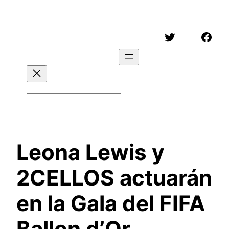
Saltar
al
Twitter
Face
contenido
Buscar
Leona Lewis y
2CELLOS actuarán
en la Gala del FIFA
Ballon d’Or