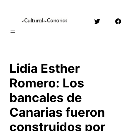
Saltar
al
Twitter
Face
contenido
Lidia Esther
Romero: Los
bancales de
Canarias fueron
construidos por