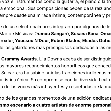
voz e instrumentos como la guitarra, el piano o la t
 emocional. Sus composiciones beben de la raíz and
, siempre desde una mirada íntima, contemporánea y 
e de un selecto palmarés integrado por algunos de l
 Mar de Músicas: O
umou Sangaré, Susana Baca, Omara
 Drexler, Youssou N’Dour, Rubén Blades, Eliades Och
e los galardones más prestigiosos dedicados a las 
n Grammy Awards
, Lila Downs acaba de ser distingui
los mayores reconocimientos honoríficos que concede l
 Su carrera ha sabido unir las tradiciones indígenas me
tística única. Su compromiso con la diversidad cultura
na de las voces más influyentes y respetadas de la 
uno de los grandes momentos de una edición dedicada
ismo escenario a cuatro artistas de enorme persona