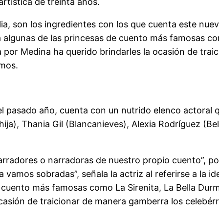
artística de treinta años.
ia, son los ingredientes con los que cuenta este n
a algunas de las princesas de cuento más famosas com
a por Medina ha querido brindarles la ocasión de tra
emos.
 del pasado año, cuenta con un nutrido elenco actoral 
), Thania Gil (Blancanieves), Alexia Rodríguez (Bell
radores o narradoras de nuestro propio cuento”, porq
a vamos sobradas”, señala la actriz al referirse a la i
e cuento más famosas como La Sirenita, La Bella Durm
casión de traicionar de manera gamberra los celebér