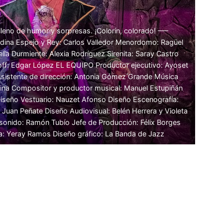
leno de humor y sorpresas. ¡Colorín, colorado! —–
edina Espejo y Rey: Carlos Valledor Menordomo: Ragüel
lla Durmiente: Alexia Rodríguez Sirenita: Saray Castro
off: Edgar López EL EQUIPO Productor ejecutivo: Ayoset
 Asistente de dirección: Antonia Gómez Grande Música
edina Compositor y productor musical: Manuel Estupiñán
 Diseño Vestuario: Nauzet Afonso Diseño Escenografía:
 Juan Peñate Diseño Audiovisual: Belén Herrera y Violeta
sonido: Ramón Tubío Jefe de Producción: Félix Borges
a: Yeray Ramos Diseño gráfico: La Banda de Jazz