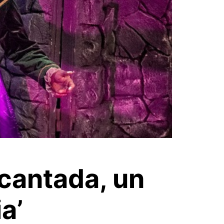
ncantada, un
a’