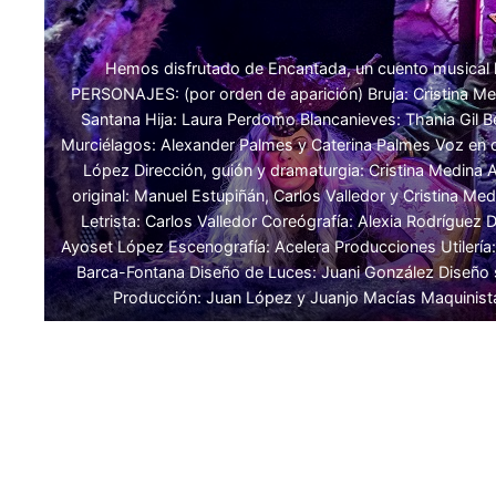
Hemos disfrutado de Encantada, un cuento musical l
PERSONAJES: (por orden de aparición) Bruja: Cristina M
Santana Hija: Laura Perdomo Blancanieves: Thania Gil Be
Murciélagos: Alexander Palmes y Caterina Palmes Voz en 
López Dirección, guión y dramaturgia: Cristina Medina
original: Manuel Estupiñán, Carlos Valledor y Cristina M
Letrista: Carlos Valledor Coreógrafía: Alexia Rodríguez
Ayoset López Escenografía: Acelera Producciones Utilería:
Barca-Fontana Diseño de Luces: Juani González Diseño 
Producción: Juan López y Juanjo Macías Maquinist