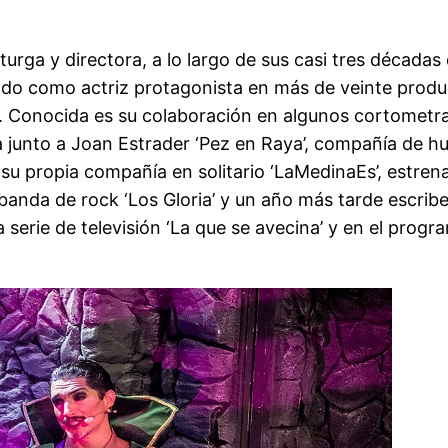
aturga y directora, a lo largo de sus casi tres década
jado como actriz protagonista en más de veinte pro
s. Conocida es su colaboración en algunos cortometra
 junto a Joan Estrader ‘Pez en Raya’, compañía de h
 propia compañía en solitario ‘LaMedinaEs’, estrena
banda de rock ‘Los Gloria’ y un año más tarde escribe 
la serie de televisión ‘La que se avecina’ y en el pr