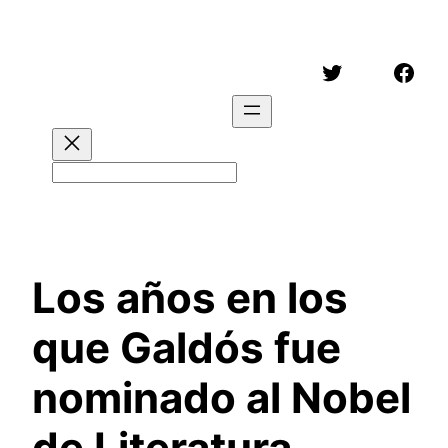
Saltar
al
Twitter
Face
contenido
Buscar
Los años en los
que Galdós fue
nominado al Nobel
de Literatura