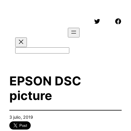
Saltar
al
Twitter
Face
contenido
Buscar
EPSON DSC
picture
3 julio, 2019