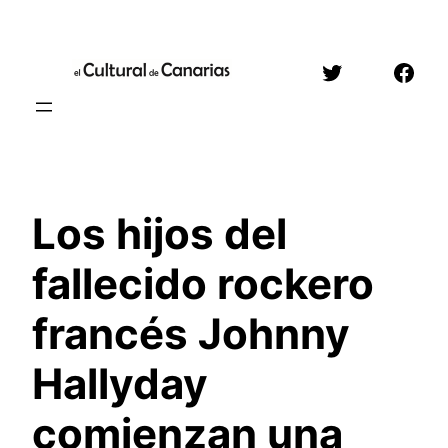
Saltar
al
Twitter
Face
contenido
Los hijos del
fallecido rockero
francés Johnny
Hallyday
comienzan una