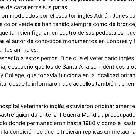
s de caza entre sus patas.
on modelados por el escultor inglés Adrián Jones cuya
 color verde se han tenido siempre como de bronce) en
que también figuran en cuatro de sus pedestales, pues
 es el autor de conocidos monumentos en Londres y f
or los animales.
especto a estos perros. Dice que el veterinario inglés
ria, descubrió que los de Santa Ana son idénticos a o
y College, que todavía funciona en la localidad britán
ital desde le informaron que aquellos también tienen
ospital veterinario inglés estuvieron originariamente 
stre quien durante la II Guerra Mundial, preocupad
emplo donde permanecieron hasta 1980 y como el sastr
n la condición de que le hicieran réplicas en metacri