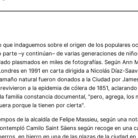
e indaguemos sobre el origen de los populares ocho 
 parte –y continúan– de varias generaciones de niño
do plasmados en miles de fotografías. Según Ann Mil
n Londres en 1991 en carta dirigida a Nicolás Díaz-Saav
 tamaño natural fueron donados a la Ciudad por Jame
revivieron a la epidemia de cólera de 1851, aclarando
la familia constancia documental, "pero, agrega, los 
uera porque la tienen por cierta".
tiempos de la alcaldía de Felipe Massieu, según una no
 contempló Camilo Saint Säens según recoge en una c
rros, en hierro en una de las plazas de la ciudad en