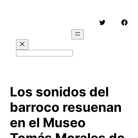
Saltar
al
Twitter
Face
contenido
Buscar
Los sonidos del
barroco resuenan
en el Museo
Tomás Morales de