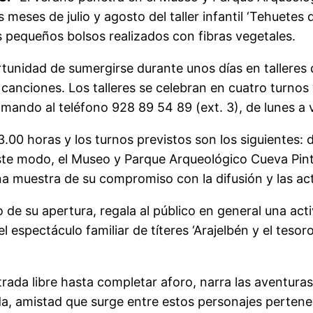
meses de julio y agosto del taller infantil ‘Tehuetes d
pequeños bolsos realizados con fibras vegetales.
ortunidad de sumergirse durante unos días en talleres 
canciones. Los talleres se celebran en cuatro turnos
amando al teléfono 928 89 54 89 (ext. 3), de lunes a v
.00 horas y los turnos previstos son los siguientes: del 
e este modo, el Museo y Parque Arqueológico Cueva Pin
una muestra de su compromiso con la difusión y las ac
io de su apertura, regala al público en general una ac
del espectáculo familiar de títeres ‘Arajelbén y el tes
rada libre hasta completar aforo, narra las aventuras 
ida, amistad que surge entre estos personajes perten