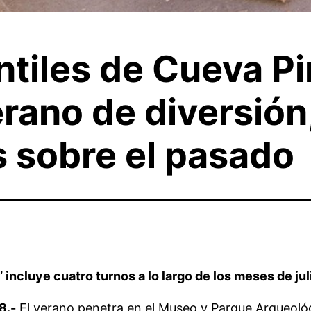
antiles de Cueva P
erano de diversión
 sobre el pasado
 incluye cuatro turnos a lo largo de los meses de jul
8.-
El verano penetra en el Museo y Parque Arqueológ