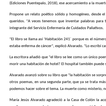
(Ediciones Puentepalo, 2018), ese acercamiento a la muerte
Propone un relato po
é
tico s
ólido y homog
é
neo, desde el
queridos. "A veces tenemos que inventar palabras para t
integrante del Servicio Enfermería de Cuidados Paliativos.
"El libro se llama así 'Habitación 241´ porque es el númer
estaba enferma de cá
ncer", explic
ó
Alvarado. "Lo escrib
í c
La escritora añadió que "el libro se lee como un único poem
morir una habitación de hotel? El hospital tambi
é
n puede s
Alvarado avanz
ó sobre su libro que "la habitación se sorp
otros poemas, en una segunda parte, que ya se trata más
podemos hacer sobre el tema. La muerte como misterio, no
Marí
a Jes
ú
s Alvarado agradeci
ó a la Casa de Colón la ac