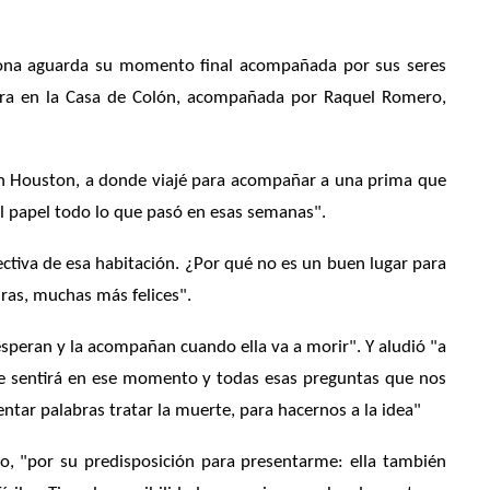
rsona aguarda su momento final acompañada por sus seres
ra en la Casa de Coló
n, acompa
ñada por Raquel Romero,
en Houston, a donde viaj
é
para acompa
ñar a una prima que
el papel todo lo que pasó en esas semanas".
ectiva de esa habitación. ¿Por qu
é
no es un buen lugar para
uras, muchas más felices".
esperan y la acompañan cuando ella va a morir". Y aludió "a
se sentirá en ese momento y todas esas preguntas que nos
ar palabras tratar la muerte, para hacernos a la idea"
o, "por su predisposición para presentarme: ella tambi
é
n