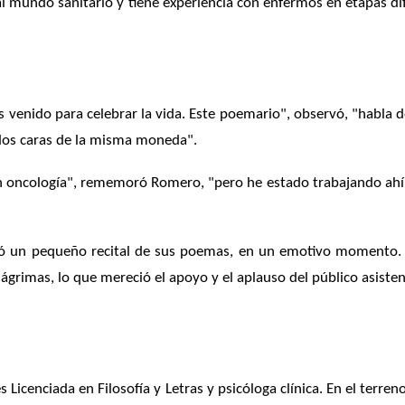
l mundo sanitario y tiene experiencia con enfermos en etapas dif
venido para celebrar la vida. Este poemario", observó, "habla d
n dos caras de la misma moneda".
n oncología", rememoró Romero, "pero he estado trabajando ahí 
ió un pequeño recital de sus poemas, en un emotivo momento. L
ágrimas, lo que mereció el apoyo y el aplauso del público asisten
Licenciada en Filosofía y Letras y psicóloga clínica. En el terren