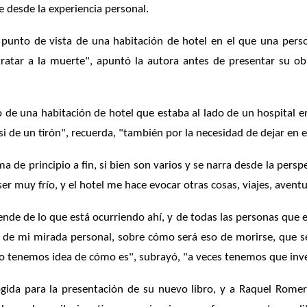
 desde la experiencia personal.
 punto de vista de una habitación de hotel en el que una pe
ratar a la muerte", apuntó la autora antes de presentar su ob
o de una habitación de hotel que estaba al lado de un hospital 
asi de un tirón", recuerda, "tambi
é
n por la necesidad de dejar en 
a de principio a fin, si bien son varios y se narra desde la persp
er muy frío, y el hotel me hace evocar otras cosas, viajes, avent
rende de lo que está ocurriendo ahí, y de todas las personas que 
 de mi mirada personal, sobre có
mo ser
á eso de morirse, que 
 tenemos idea de cómo es", subrayó, "a veces tenemos que invent
ogida para la presentación de su nuevo libro, y a Raquel Romer