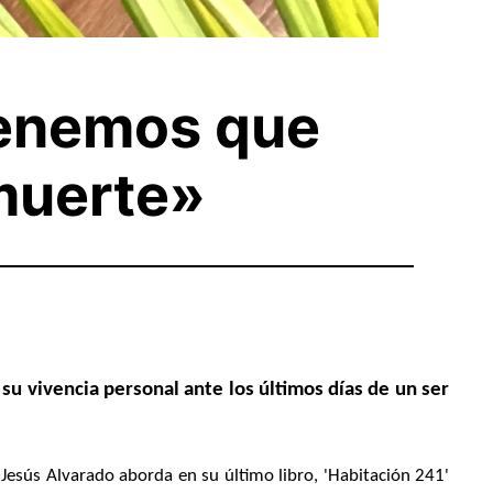
tenemos que
 muerte»
 su vivencia personal ante los ú
ltimos d
ías de un ser
 Jes
ús Alvarado aborda en su último libro, 'Habitación 241'