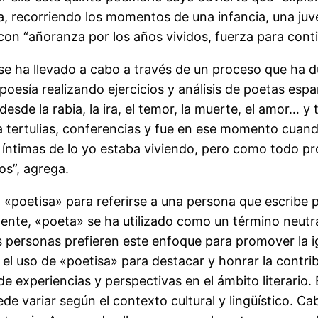
a, recorriendo los momentos de una infancia, una juve
 con “añoranza por los años vividos, fuerza para cont
a se ha llevado a cabo a través de un proceso que ha
poesía realizando ejercicios y análisis de poetas espa
e la rabia, la ira, el temor, la muerte, el amor… y 
a tertulias, conferencias y fue en ese momento cuand
ntimas de lo yo estaba viviendo, pero como todo pr
os”, agrega.
o «poetisa» para referirse a una persona que escribe
mente, «poeta» se ha utilizado como un término neutr
 personas prefieren este enfoque para promover la ig
l uso de «poetisa» para destacar y honrar la contribu
experiencias y perspectivas en el ámbito literario. E
ede variar según el contexto cultural y lingüístico. 