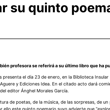
ar su quinto poema
ambién profesora se referirá a su último libro que ha
 presenta el día 23 de enero, en la Biblioteca Insula
 Aguere y Ediciones Idea. En el citado acto dará comi
del editor Ánghel Morales García.
ectura de poetas, de la música, de las sorpresas, de u
r ello este quinto poemario suyo advierte que “expl