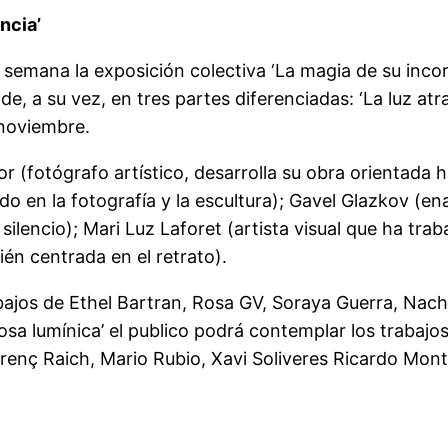
ncia’
 semana la exposición colectiva ‘La magia de su inco
, a su vez, en tres partes diferenciadas: ‘La luz atrapa
 noviembre.
 (fotógrafo artístico, desarrolla su obra orientada ha
do en la fotografía y la escultura); Gavel Glazkov (e
l silencio); Mari Luz Laforet (artista visual que ha t
ién centrada en el retrato).
trabajos de Ethel Bartran, Rosa GV, Soraya Guerra, N
osa lumínica’ el publico podrá contemplar los trabajos
orenç Raich, Mario Rubio, Xavi Soliveres Ricardo Mo