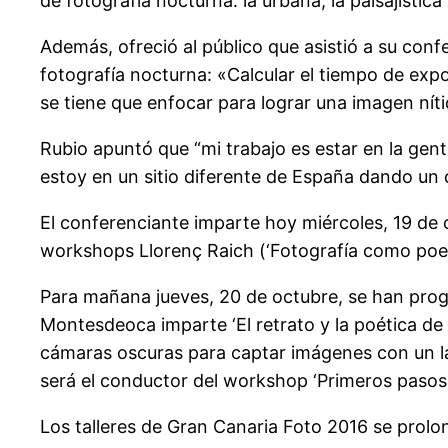
de fotografía nocturna: la urbana, la paisajística
Además, ofreció al público que asistió a su confe
fotografía nocturna: «Calcular el tiempo de exposi
se tiene que enfocar para lograr una imagen níti
Rubio apuntó que “mi trabajo es estar en la gen
estoy en un sitio diferente de España dando un 
El conferenciante imparte hoy miércoles, 19 de o
workshops Llorenç Raich (‘Fotografía como poesí
Para mañana jueves, 20 de octubre, se han progr
Montesdeoca imparte ‘El retrato y la poética de
cámaras oscuras para captar imágenes con un lar
será el conductor del workshop ‘Primeros pasos e
Los talleres de Gran Canaria Foto 2016 se prolo