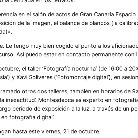
 o la centrada en los retratos.
rencia en el salón de actos de Gran Canaria Espacio Di
ción de la imagen, el balance de blancos (la calibració
da)».
te. Le tengo muy bien cogido el punto a los aficiona
curso. Así puedo estar en contacto permanente con la
ctubre, el taller ‘Fotografía nocturna’ (de 16:00 a 20
a’) y Xavi Soliveres (‘Fotomontaje digital’), en sesi
amado otros dos talleres, también en horarios de 9:
 la inexactitud’. Montesdeoca es experto en fotograf
go periodo de exposición a la luz, a través de un pe
n fotografía digital’.
ngan hasta este viernes, 21 de octubre.