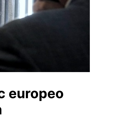
c europeo
n