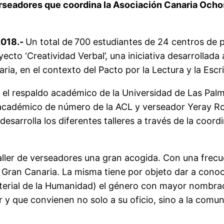
erseadores que coordina la Asociación Canaria Ochosí
2018.-
Un total de
700 estudiantes de 24 centros de p
ecto ‘Creatividad Verbal’, una iniciativa desarrollad
naria, en el contexto del Pacto por la Lectura y la Es
on el respaldo académico de la Universidad de Las Pal
a, académico de número de la ACL y verseador Yeray R
sarrolla los diferentes talleres a través de la coor
ller de verseadores una gran acogida. Con una frecu
e Gran Canaria. La misma tiene por objeto dar a conoc
terial de la Humanidad) el género con mayor nombradí
y que convienen no solo a su oficio, sino a la comun