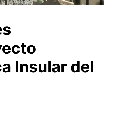
es
yecto
ca Insular del