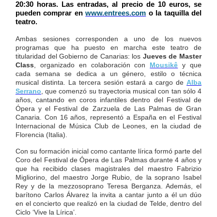
20:30 horas. Las entradas, al precio de 10 euros, se
pueden comprar en
www.entrees.com
o la taquilla del
teatro.
Ambas sesiones corresponden a uno de los nuevos
programas que ha puesto en marcha este teatro de
titularidad del Gobierno de Canarias: los
Jueves de Master
Class
, organizado en colaboración con
Mousikê
y que
cada semana se dedica a un género, estilo o técnica
musical distinta. La tercera sesión estará a cargo de
Alba
Serrano
, que comenzó su trayectoria musical con tan sólo 4
años, cantando en coros infantiles dentro del Festival de
Ópera y el Festival de Zarzuela de Las Palmas de Gran
Canaria. Con 16 años, representó a España en el Festival
Internacional de Música Club de Leones, en la ciudad de
Florencia (Italia).
Con su formación inicial como cantante lírica formó parte del
Coro del Festival de Ópera de Las Palmas durante 4 años y
que ha recibido clases magistrales del maestro Fabrizio
Migliorino, del maestro Jorge Rubio, de la soprano Isabel
Rey y de la mezzosoprano Teresa Berganza. Además, el
barítono Carlos Álvarez la invita a cantar junto a él un dúo
en el concierto que realizó en la ciudad de Telde, dentro del
Ciclo ‘Vive la Lírica’.