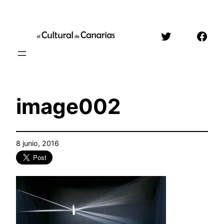
Saltar
al
Twitter
Face
contenido
image002
8 junio, 2016