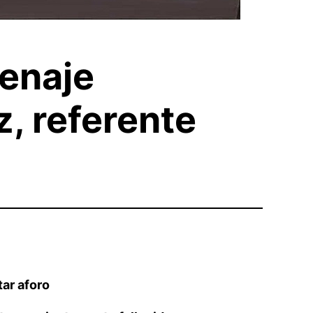
menaje
, referente
tar aforo