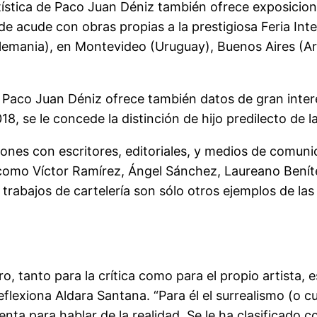
rtística de Paco Juan Déniz también ofrece exposicion
de acude con obras propias a la prestigiosa Feria I
emania), en Montevideo (Uruguay), Buenos Aires (Ar
 de Paco Juan Déniz ofrece también datos de gran int
18, se le concede la distinción de hijo predilecto de 
ones con escritores, editoriales, y medios de comuni
s como Víctor Ramírez, Ángel Sánchez, Laureano Beníte
y trabajos de cartelería son sólo otros ejemplos de las
aro, tanto para la crítica como para el propio artista
flexiona Aldara Santana. “Para él el surrealismo (o cu
enta para hablar de la realidad. Se le ha clasificado 