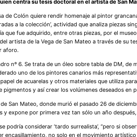
quien centra su tesis doctoral en el artista de San M
a de Colón quiere rendir homenaje al pintor grancana
iradas a la colección’, actividad que analiza piezas si
a que fue adquirido, entre otras piezas, por el museo
del artista de la Vega de San Mateo a través de su tesi
r aforo.
adro nº 6. Se trata de un óleo sobre tabla de DM, d
erado uno de los pintores canarios más representativ
 papel de acuarelas y otros materiales que utiliza para
de pigmentos y así crear los volúmenes deseados en p
a de San Mateo, donde murió el pasado 26 de diciembr
 y expone por primera vez tan sólo un año después,
z se podría considerar ‘tardo surrealista’, “pero si o
 encasillamiento, no solo en el movimiento artístico 