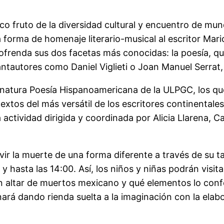
ico fruto de la diversidad cultural y encuentro de m
la forma de homenaje literario-musical al escritor Ma
ofrenda sus dos facetas más conocidas: la poesía, que
antautores como Daniel Viglieti o Joan Manuel Serrat
ignatura Poesía Hispanoamericana de la ULPGC, los qu
extos del más versátil de los escritores continentales
actividad dirigida y coordinada por Alicia Llarena, C
ir la muerte de una forma diferente a través de su tal
s y hasta las 14:00. Así, los niños y niñas podrán visi
n altar de muertos mexicano y qué elementos lo confo
rá dando rienda suelta a la imaginación con la elab