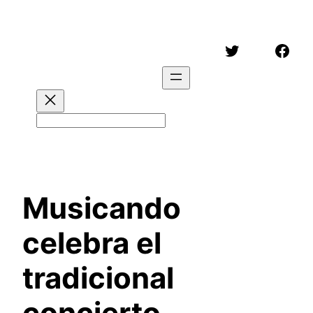
Saltar
al
Twitter
Face
contenido
Buscar
Musicando
celebra el
tradicional
concierto