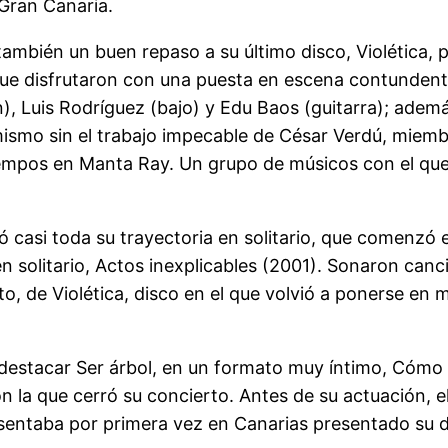
 Gran Canaria.
ambién un buen repaso a su último disco, Violética,
que disfrutaron con una puesta en escena contundente
 Luis Rodríguez (bajo) y Edu Baos (guitarra); además
o mismo sin el trabajo impecable de César Verdú, mie
empos en Manta Ray. Un grupo de músicos con el que
ó casi toda su trayectoria en solitario, que comenzó 
 en solitario, Actos inexplicables (2001). Sonaron c
to, de Violética, disco en el que volvió a ponerse en
destacar Ser árbol, en un formato muy íntimo, Cómo h
n la que cerró su concierto. Antes de su actuación, e
sentaba por primera vez en Canarias presentado su di