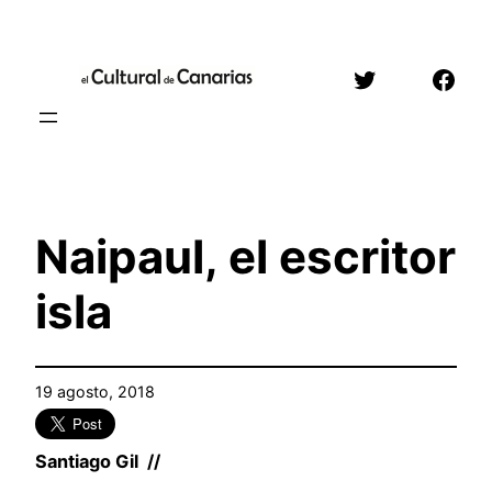
Saltar
al
Twitter
Face
contenido
Naipaul, el escritor
isla
19 agosto, 2018
Santiago Gil //