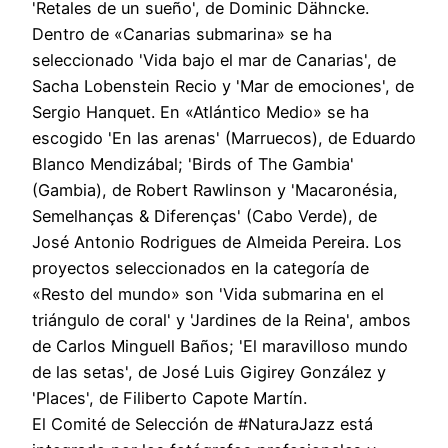
'Retales de un sueño', de Dominic Dähncke.
Dentro de «Canarias submarina» se ha
seleccionado 'Vida bajo el mar de Canarias', de
Sacha Lobenstein Recio y 'Mar de emociones', de
Sergio Hanquet. En «Atlántico Medio» se ha
escogido 'En las arenas' (Marruecos), de Eduardo
Blanco Mendizábal; 'Birds of The Gambia'
(Gambia), de Robert Rawlinson y 'Macaronésia,
Semelhanças & Diferenças' (Cabo Verde), de
José Antonio Rodrigues de Almeida Pereira. Los
proyectos seleccionados en la categoría de
«Resto del mundo» son 'Vida submarina en el
triángulo de coral' y 'Jardines de la Reina', ambos
de Carlos Minguell Baños; 'El maravilloso mundo
de las setas', de José Luis Gigirey González y
'Places', de Filiberto Capote Martín.
El Comité de Selección de #NaturaJazz está