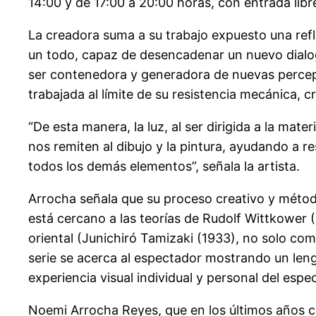
14:00 y de 17:00 a 20:00 horas, con entrada libr
La creadora suma a su trabajo expuesto una ref
un todo, capaz de desencadenar un nuevo dialogo
ser contenedora y generadora de nuevas percep
trabajada al límite de su resistencia mecánica, 
“De esta manera, la luz, al ser dirigida a la ma
nos remiten al dibujo y la pintura, ayudando a r
todos los demás elementos”, señala la artista.
Arrocha señala que su proceso creativo y métodos 
está cercano a las teorías de Rudolf Wittkower 
oriental (Junichiró Tamizaki (1933), no solo co
serie se acerca al espectador mostrando un lengua
experiencia visual individual y personal del e
Noemi Arrocha Reyes, que en los últimos años com