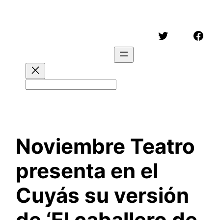
Saltar
al
Twitter
Face
contenido
Buscar
Noviembre Teatro
presenta en el
Cuyás su versión
de ‘El caballero de