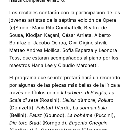
hasta completar el aforo.
Los recitales contarán con la participación de los
jóvenes artistas de la séptima edición de Opera
(e)Studio: Maria Rita Combattelli, Beatriz de
Sousa, Klodjan Kaҫani, César Arrieta, Alberto
Bonifazio, Jacobo Ochoa, Givi Gigineishvili,
Matteo Andrea Mollica, Sofía Esparza y Leonora
Tess, que estarán acompañados al piano por los
maestros Hana Lee y Claudio Marchetti.
El programa que se interpretará hará un recorrido
por algunas de las piezas más bellas de la lírica a
través de títulos como
Il barbiere di Siviglia
,
La
Scala di seta
(Rossini),
L’elisir d’amore
,
Poliuto
(Donizetti),
Falstaff
(Verdi),
La sonnambula
(Bellini),
Faust
(Gounod),
La bohème
(Puccini),
Die tote Stadt
(Korngold),
Eugenio Oneguin