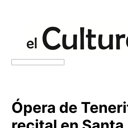
Saltar
al
contenido
Buscar
Ópera de Teneri
recital en Santa