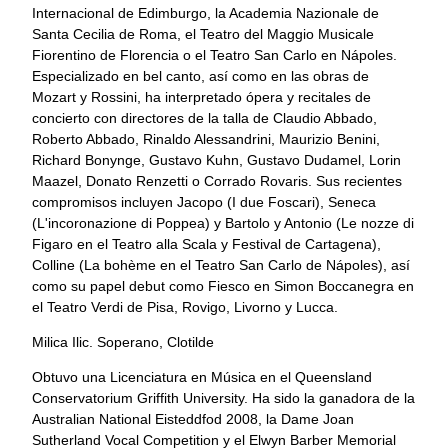
Internacional de Edimburgo, la Academia Nazionale de
Santa Cecilia de Roma, el Teatro del Maggio Musicale
Fiorentino de Florencia o el Teatro San Carlo en Nápoles.
Especializado en bel canto, así como en las obras de
Mozart y Rossini, ha interpretado ópera y recitales de
concierto con directores de la talla de Claudio Abbado,
Roberto Abbado, Rinaldo Alessandrini, Maurizio Benini,
Richard Bonynge, Gustavo Kuhn, Gustavo Dudamel, Lorin
Maazel, Donato Renzetti o Corrado Rovaris. Sus recientes
compromisos incluyen Jacopo (I due Foscari), Seneca
(L'incoronazione di Poppea) y Bartolo y Antonio (Le nozze di
Figaro en el Teatro alla Scala y Festival de Cartagena),
Colline (La bohème en el Teatro San Carlo de Nápoles), así
como su papel debut como Fiesco en Simon Boccanegra en
el Teatro Verdi de Pisa, Rovigo, Livorno y Lucca.
Milica Ilic. Soperano, Clotilde
Obtuvo una Licenciatura en Música en el Queensland
Conservatorium Griffith University. Ha sido la ganadora de la
Australian National Eisteddfod 2008, la Dame Joan
Sutherland Vocal Competition y el Elwyn Barber Memorial