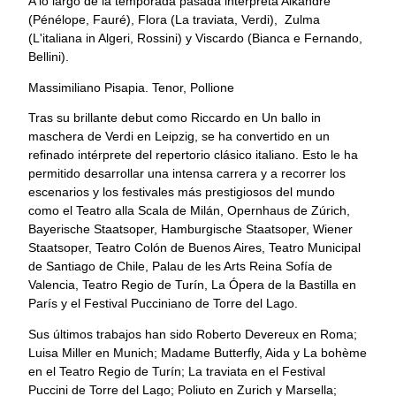
A lo largo de la temporada pasada interpreta Alkandre
(Pénélope, Fauré), Flora (La traviata, Verdi), Zulma
(L'italiana in Algeri, Rossini) y Viscardo (Bianca e Fernando,
Bellini).
Massimiliano Pisapia. Tenor, Pollione
Tras su brillante debut como Riccardo en Un ballo in
maschera de Verdi en Leipzig, se ha convertido en un
refinado intérprete del repertorio clásico italiano. Esto le ha
permitido desarrollar una intensa carrera y a recorrer los
escenarios y los festivales más prestigiosos del mundo
como el Teatro alla Scala de Milán, Opernhaus de Zúrich,
Bayerische Staatsoper, Hamburgische Staatsoper, Wiener
Staatsoper, Teatro Colón de Buenos Aires, Teatro Municipal
de Santiago de Chile, Palau de les Arts Reina Sofía de
Valencia, Teatro Regio de Turín, La Ópera de la Bastilla en
París y el Festival Pucciniano de Torre del Lago.
Sus últimos trabajos han sido Roberto Devereux en Roma;
Luisa Miller en Munich; Madame Butterfly, Aida y La bohème
en el Teatro Regio de Turín; La traviata en el Festival
Puccini de Torre del Lago; Poliuto en Zurich y Marsella;