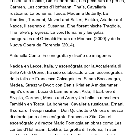
Tristan und Isolde, Die Fledermaus, Les pêcheurs de perles,
Carmen, Les contes d’Hoffmann, Thaïs, Cavalleria
rusticana, La bohème, Tosca, Madama Butterfly, La
Rondine, Turandot, Mozart and Salieri, Elektra, Ariadne auf
Naxos, Il segreto di Susanna, Eine florentinische Tragödie,
The rake’s progress, La voix Humaine y las galas
inaugurales del Grimaldi Forum de Monaco (2000) y de la
Nuova Opera de Florencia (2014).
Antonella Conte. Escenografía y diseño de imágenes
Nacida en Lecce, Italia, y escenógrafa por la Accademia di
Belle Arti di Urbino, ha sido colaboradora con escenógrafos
de la talla de Francesco Calcagnini en Simon Boccanegra,
Medea, Straszny Dwòr; con Denis Krief en A midsummer
night’s dream, Lucia di Lammermoor, Aida, Il barbiere di
Siviglia, Carmen, Moses und Aron y Un ballo in maschera.
También en Tosca, La bohème, Cavalleria rusticana, Ernani,
Il corsaro, I vespri siciliani, Don Quichotte o Un’ora e mezza
di ritardo junto al escenógrafo Francesco Zito. Con el
escenógrafo y director Mario Pontiggia en obras como Les
contes d’Hoffmann, Elektra, La grotta di Trofonio, Tristan