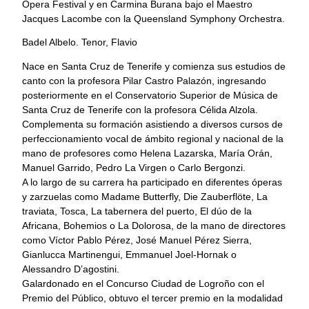
Opera Festival y en Carmina Burana bajo el Maestro
Jacques Lacombe con la Queensland Symphony Orchestra.
Badel Albelo. Tenor, Flavio
Nace en Santa Cruz de Tenerife y comienza sus estudios de
canto con la profesora Pilar Castro Palazón, ingresando
posteriormente en el Conservatorio Superior de Música de
Santa Cruz de Tenerife con la profesora Célida Alzola.
Complementa su formación asistiendo a diversos cursos de
perfeccionamiento vocal de ámbito regional y nacional de la
mano de profesores como Helena Lazarska, María Orán,
Manuel Garrido, Pedro La Virgen o Carlo Bergonzi.
A lo largo de su carrera ha participado en diferentes óperas
y zarzuelas como Madame Butterfly, Die Zauberflöte, La
traviata, Tosca, La tabernera del puerto, El dúo de la
Africana, Bohemios o La Dolorosa, de la mano de directores
como Víctor Pablo Pérez, José Manuel Pérez Sierra,
Gianlucca Martinengui, Emmanuel Joel-Hornak o
Alessandro D’agostini.
Galardonado en el Concurso Ciudad de Logroño con el
Premio del Público, obtuvo el tercer premio en la modalidad