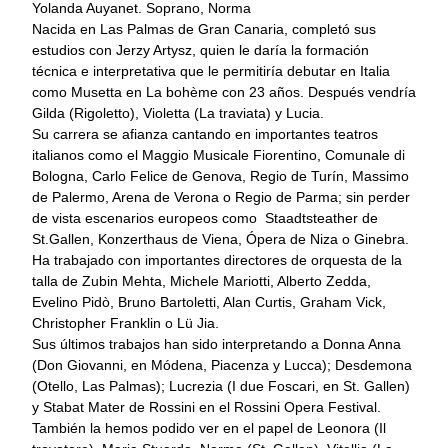
Yolanda Auyanet. Soprano, Norma
Nacida en Las Palmas de Gran Canaria, completó sus
estudios con Jerzy Artysz, quien le daría la formación
técnica e interpretativa que le permitiría debutar en Italia
como Musetta en La bohème con 23 años. Después vendría
Gilda (Rigoletto), Violetta (La traviata) y Lucia.
Su carrera se afianza cantando en importantes teatros
italianos como el Maggio Musicale Fiorentino, Comunale di
Bologna, Carlo Felice de Genova, Regio de Turín, Massimo
de Palermo, Arena de Verona o Regio de Parma; sin perder
de vista escenarios europeos como Staadtsteather de
St.Gallen, Konzerthaus de Viena, Ópera de Niza o Ginebra.
Ha trabajado con importantes directores de orquesta de la
talla de Zubin Mehta, Michele Mariotti, Alberto Zedda,
Evelino Pidò, Bruno Bartoletti, Alan Curtis, Graham Vick,
Christopher Franklin o Lü Jia.
Sus últimos trabajos han sido interpretando a Donna Anna
(Don Giovanni, en Módena, Piacenza y Lucca); Desdemona
(Otello, Las Palmas); Lucrezia (I due Foscari, en St. Gallen)
y Stabat Mater de Rossini en el Rossini Opera Festival.
También la hemos podido ver en el papel de Leonora (Il