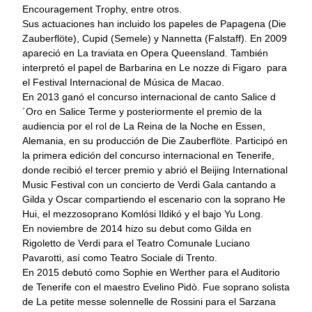
Encouragement Trophy, entre otros.
Sus actuaciones han incluido los papeles de Papagena (Die
Zauberflöte), Cupid (Semele) y Nannetta (Falstaff). En 2009
apareció en La traviata en Opera Queensland. También
interpretó el papel de Barbarina en Le nozze di Figaro para
el Festival Internacional de Música de Macao.
En 2013 ganó el concurso internacional de canto Salice d
´Oro en Salice Terme y posteriormente el premio de la
audiencia por el rol de La Reina de la Noche en Essen,
Alemania, en su producción de Die Zauberflöte. Participó en
la primera edición del concurso internacional en Tenerife,
donde recibió el tercer premio y abrió el Beijing International
Music Festival con un concierto de Verdi Gala cantando a
Gilda y Oscar compartiendo el escenario con la soprano He
Hui, el mezzosoprano Komlósi Ildikó y el bajo Yu Long.
En noviembre de 2014 hizo su debut como Gilda en
Rigoletto de Verdi para el Teatro Comunale Luciano
Pavarotti, así como Teatro Sociale di Trento.
En 2015 debutó como Sophie en Werther para el Auditorio
de Tenerife con el maestro Evelino Pidò. Fue soprano solista
de La petite messe solennelle de Rossini para el Sarzana