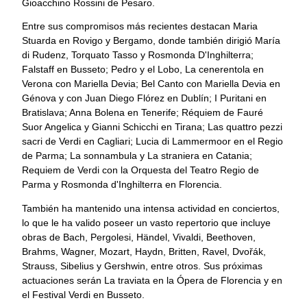
Gioacchino Rossini de Pesaro.
Entre sus compromisos más recientes destacan Maria
Stuarda en Rovigo y Bergamo, donde también dirigió María
di Rudenz, Torquato Tasso y Rosmonda D'Inghilterra;
Falstaff en Busseto; Pedro y el Lobo, La cenerentola en
Verona con Mariella Devia; Bel Canto con Mariella Devia en
Génova y con Juan Diego Flórez en Dublín; I Puritani en
Bratislava; Anna Bolena en Tenerife; Réquiem de Fauré
Suor Angelica y Gianni Schicchi en Tirana; Las quattro pezzi
sacri de Verdi en Cagliari; Lucia di Lammermoor en el Regio
de Parma; La sonnambula y La straniera en Catania;
Requiem de Verdi con la Orquesta del Teatro Regio de
Parma y Rosmonda d'Inghilterra en Florencia.
También ha mantenido una intensa actividad en conciertos,
lo que le ha valido poseer un vasto repertorio que incluye
obras de Bach, Pergolesi, Händel, Vivaldi, Beethoven,
Brahms, Wagner, Mozart, Haydn, Britten, Ravel, Dvořák,
Strauss, Sibelius y Gershwin, entre otros. Sus próximas
actuaciones serán La traviata en la Ópera de Florencia y en
el Festival Verdi en Busseto.