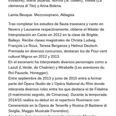
trovatore), Maria Stuarda, Norma (St. Gallen), Vitellia (La
clemenza di Tito) y Anna Bolena.
Lamia Beuque. Mezzosoprano, Aldagisa
Tras completar los estudios de flauta travesera y canto en
Nevers y Lausanne respectivamente, obtiene el Máster de
Interpretación en Canto en 2012 en la clase de Brigitte
Balleys. Recibe clases magistrales de Christa Ludwig,
François Le Roux, Teresa Berganza y Helmut Deutsch.
Premiada en diversos concursos, destacan los de Pour-cent
culturel Migros en 2012 y 2013.
En el escenario ha interpretado diversos personajes como a
Lazuli (L'étoile, de Chabrier) y Mirabelle (Les aventures du
Roi Pausole, Honegger).
Entre septiembre de 2013 y junio de 2015 entra a formar
parte del Ópera Studio de L'Opéra National du Rhin donde
interpreta diversos roles entre los que destaca el de Fidalma
(Il matrimonio segreto, de Cimarosa). Durante la temporada
2014/15 realiza su debut en el repertorio Rosiniano con
Cenerentola en la Ópera de Tenerife y Rosina (Il Barbiere di
Siviglia, Maggio Musicale Fiorentino).