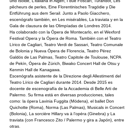
und Isolde, L’italiana in Algeri, I due Foscari, Turandot, Les
pêcheurs de perles, Eine Florentinisches Tragödie y Die
Entführung aus dem Serail. Junto a Paolo Giacchero,
escenógrafo también, en Les misérables, La traviata y en la
Gala de clausura de las Olimpíadas de Londres 2014.
Ha colaborado con la Ópera de Montecarlo, en el Wexford
Festival Opera y la Ópera de Roma. También con el Teatro
Lírico de Cagliari, Teatro Verdi de Sassari, Teatro Comunale
de Bolonia y Nueva Ópera de Florencia, Teatro Pérez
Galdós de Las Palmas, Teatro Capitole de Toulouse, NCPA
de Pekín, Ópera de Zúrich, Biwako Concert Hall de Otsu y
Kenmin Hall de Kanagawa.
Escenógrafa asistente de la Direzione degli Allestimenti del
Teatro Lírico de Cagliari durante 2014. Desde 2015 es
docente de escenografía de la Accademia di Belle Arti de
Palermo. Su firma está en diversas producciones, tales
como: la ópera Lavinia Fuggita (Módena), el ballet Don
Quichotte (Roma), Norma (Las Palmas), Musicals in Concert
(Bolonia), La sorcière Hillary va à l’opéra (Ginebra) y La
traviata (con Francesco Zito / Palermo y gira a Japón), entre
otras.