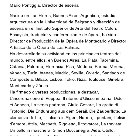
Mario Pontiggia. Director de escena
Nacido en Las Flores, Buenos Aires, Argentina, estudió
arquitectura en la Universidad de Belgrano y dirección de
escena en el Instituto Superior de Arte del Teatro Colón.
Ensayista, traductor y conferenciante de ópera, ha sido
Director de Producción de la Opéra de Montecarlo y Director
Artístico de la Ópera de Las Palmas.
Ha desarrollado su actividad en los principales teatros del
mundo, entre ellos, en Buenos Aires, La Plata, Taormina,
Catania, Palermo, Florencia, Pisa, Módena, Parma, Verona,
Venecia, Turín, Atenas, Madrid, Sevilla, Oviedo, Santiago de
Compostela, Bilbao, Lisboa, Tokio, Niza, Toulouse, Ginebra,
Montecarlo y Zúrich.
Ha firmado diversas producciones, a destacar,
L’incoronazione di Poppea, Il ritorno d’Ulisse in patria, Dido
et Aeneas, La serva padrona, Giulio Cesare, La grotta di
Trofonio, Die Entführung aus dem Serail, Die Zauberflöte, La
clemenza di Tito, L’italiana in Algeri, Norma, I puritani, L’elisir
d’amore, Attila, Macbeth, Rigoletto, Il trovatore, La traviata,
Un ballo in maschera, Simon Boccanegra, Aida, Otello,