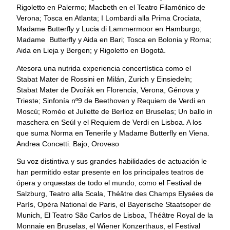
Rigoletto en Palermo; Macbeth en el Teatro Filamónico de
Verona; Tosca en Atlanta; I Lombardi alla Prima Crociata,
Madame Butterfly y Lucia di Lammermoor en Hamburgo;
Madame Butterfly y Aida en Bari; Tosca en Bolonia y Roma;
Aida en Lieja y Bergen; y Rigoletto en Bogotá.
Atesora una nutrida experiencia concertística como el
Stabat Mater de Rossini en Milán, Zurich y Einsiedeln;
Stabat Mater de Dvořák en Florencia, Verona, Génova y
Trieste; Sinfonía nº9 de Beethoven y Requiem de Verdi en
Moscú; Roméo et Juliette de Berlioz en Bruselas; Un ballo in
maschera en Seúl y el Requiem de Verdi en Lisboa. A los
que suma Norma en Tenerife y Madame Butterfly en Viena.
Andrea Concetti. Bajo, Oroveso
Su voz distintiva y sus grandes habilidades de actuación le
han permitido estar presente en los principales teatros de
ópera y orquestas de todo el mundo, como el Festival de
Salzburg, Teatro alla Scala, Théâtre des Champs Elysées de
París, Opéra National de Paris, el Bayerische Staatsoper de
Munich, El Teatro São Carlos de Lisboa, Théâtre Royal de la
Monnaie en Bruselas, el Wiener Konzerthaus, el Festival