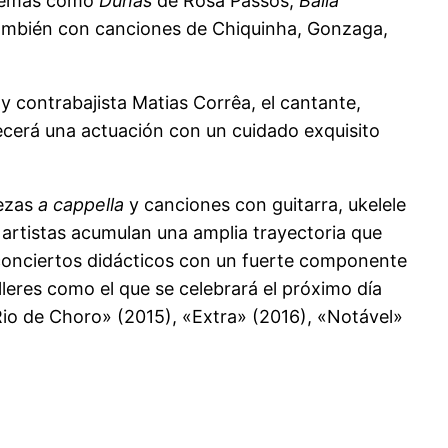
e temas como
Dunas
de Rosa Passos;
Baila
a también con canciones de Chiquinha, Gonzaga,
y contrabajista Matias Corrêa, el cantante,
recerá una actuación con un cuidado exquisito
iezas
a cappella
y canciones con guitarra, ukelele
artistas acumulan una amplia trayectoria que
o conciertos didácticos con un fuerte componente
leres como el que se celebrará el próximo día
«Rio de Choro» (2015), «Extra» (2016), «Notável»