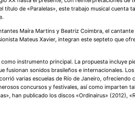
siglo XX hasta el presente, con reinterpretaciones d
el título de «Paralelas», este trabajo musical cuent
e.
ntantes Maíra Martins y Beatriz Coimbra, el cantante 
usionista Mateus Xavier, integran este septeto que of
z como instrumento principal. La propuesta incluye p
 fusionan sonidos brasileños e internacionales. Los 
corrió varias escuelas de Río de Janeiro, ofreciend
erosos concursos y festivales, así como imparten tal
las», han publicado los discos «Ordinairus» (2012), 