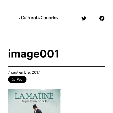
Saltar
al
Twitter
Face
contenido
image001
7 septiembre, 2017