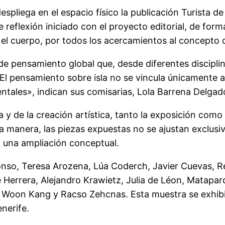
liega en el espacio físico la publicación Turista de i
 reflexión iniciado con el proyecto editorial, de form
e el cuerpo, por todos los acercamientos al concepto d
e pensamiento global que, desde diferentes disciplina
. El pensamiento sobre isla no se vincula únicamente a
entales», indican sus comisarias, Lola Barrena Delgado
 y de la creación artística, tanto la exposición como 
sta manera, las piezas expuestas no se ajustan exclu
n una ampliación conceptual.
onso, Teresa Arozena, Lúa Coderch, Javier Cuevas, Ré
 Herrera, Alejandro Krawietz, Julia de Léon, Matapar
 Woon Kang y Racso Zehcnas. Esta muestra se exhibió
nerife.