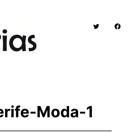
Twitter
Face
erife-Moda-1