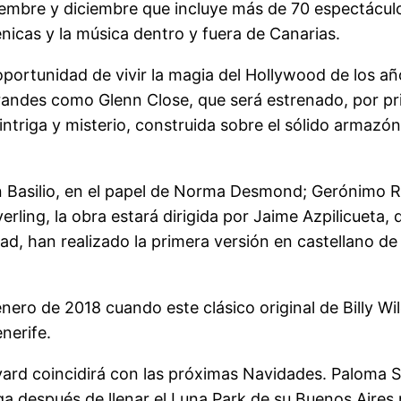
bre y diciembre que incluye más de 70 espectáculos.
cénicas y la música dentro y fuera de Canarias.
oportunidad de vivir la magia del Hollywood de los añ
randes como Glenn Close, que será estrenado, por pr
, intriga y misterio, construida sobre el sólido arm
n Basilio, en el papel de Norma Desmond; Gerónimo 
g, la obra estará dirigida por Jaime Azpilicueta, qu
wad, han realizado la primera versión en castellano d
enero de 2018 cuando este clásico original de Billy Wi
nerife.
vard coincidirá con las próximas Navidades. Paloma 
ga después de llenar el Luna Park de su Buenos Aires