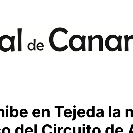
hibe en Tejeda la 
co del Circuito de