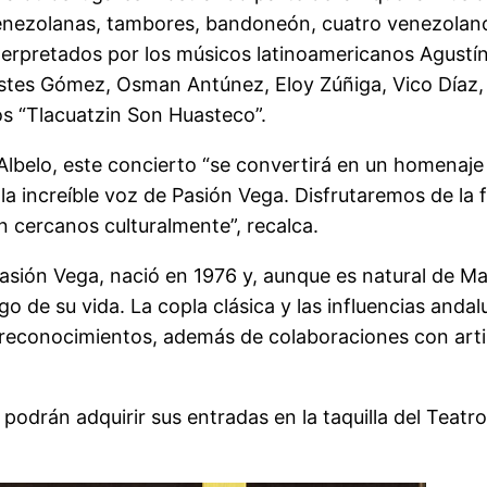
venezolanas, tambores, bandoneón, cuatro venezolano
interpretados por los músicos latinoamericanos Agust
estes Gómez, Osman Antúnez, Eloy Zúñiga, Vico Díaz, 
os “Tlacuatzin Son Huasteco”.
Albelo, este concierto “se convertirá en un homenaje a
a increíble voz de Pasión Vega. Disfrutaremos de la f
an cercanos culturalmente”, recalca.
sión Vega, nació en 1976 y, aunque es natural de Ma
argo de su vida. La copla clásica y las influencias an
reconocimientos, además de colaboraciones con artis
 podrán adquirir sus entradas en la taquilla del Teatro