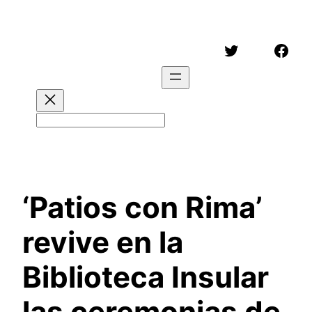
Saltar
al
Twitter
Face
contenido
Buscar
‘Patios con Rima’
revive en la
Biblioteca Insular
las ceremonias de