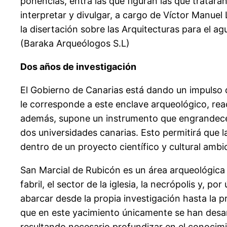
ponencias, entra las que figuran las que tratar
interpretar y divulgar, a cargo de Víctor Manue
la disertación sobre las Arquitecturas para el 
(Baraka Arqueólogos S.L)
Dos años de investigación
El Gobierno de Canarias está dando un impulso d
le corresponde a este enclave arqueológico, rea
además, supone un instrumento que engrandece el 
dos universidades canarias. Esto permitirá que 
dentro de un proyecto científico y cultural ambi
San Marcial de Rubicón es un área arqueológica d
fabril, el sector de la iglesia, la necrópolis y, 
abarcar desde la propia investigación hasta la 
que en este yacimiento únicamente se han desarr
resultando necesario profundizar en el conocimie