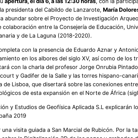
su
apertura, el día 6, a las 12:30 horas
, con la partici
 la presidenta del Cabildo de Lanzarote,
María Dolore
ra abundar sobre el Proyecto de Investigación Arqueo
 colaboración entre la Consejería de Educación, Univ
anaria y de La Laguna (2018-2020).
ompleta con la presencia de Eduardo Aznar y Antonio 
miento en los albores del siglo XV, así como de los t
ará con la charla del profesor Jorge Onrubia Pintado
urt y Gadifer de la Salle y las torres hispano-canari
a de Lisboa, que disertará sobre las conexiones entre
eológicos de esta expansión en el Norte de África (sig
ión y Estudios de Geofísica Aplicada S.L explicarán l
mpaña 2019
r una visita guiada a San Marcial de Rubicón. Por la ta