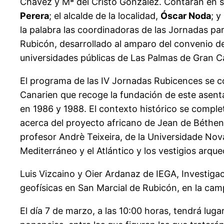
Chávez y Mª del Cristo González. Contarán en 
Perera
; el alcalde de la localidad,
Óscar Noda
; y
la palabra las coordinadoras de las Jornadas pa
Rubicón, desarrollado al amparo del convenio de
universidades públicas de Las Palmas de Gran C
El programa de las IV Jornadas Rubicences se c
Canarien que recoge la fundación de este asenta
en 1986 y 1988. El contexto histórico se complet
acerca del proyecto africano de Jean de Béthenco
profesor Andrè Teixeira, de la Universidade Nov
Mediterráneo y el Atlántico y los vestigios arqu
Luis Vizcaino y Oier Ardanaz de IEGA, Investigac
geofísicas en San Marcial de Rubicón, en la ca
El día 7 de marzo, a las 10:00 horas, tendrá luga