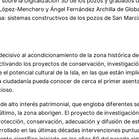
án sobre la Digitalización 3D de los pozos y grabados
l López-Menchero y Ángel Fernández Archilla de Globa
agua: sistemas constructivos de los pozos de San Marc
ecisivo al acondicionamiento de la zona histórica de 
ctivando los proyectos de conservación, investigación
potencial cultural de la Isla, en las que están impli
la ciudadanía pueda conocer de cerca el primer asent
cioso.
e alto interés patrimonial, que engloba diferentes sec
por último, la zona aborigen. El proyecto de investigac
protección, conservación, adecuación y difusión de 
ollado en las últimas décadas intervenciones puntua
nto científico iniciado en los años 60 del pasado sigl