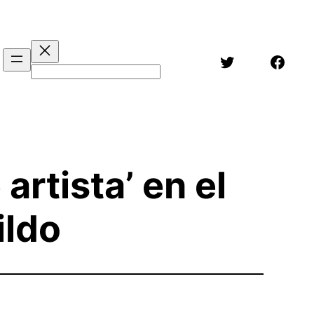
Twitter
Face
Buscar
artista’ en el
ildo