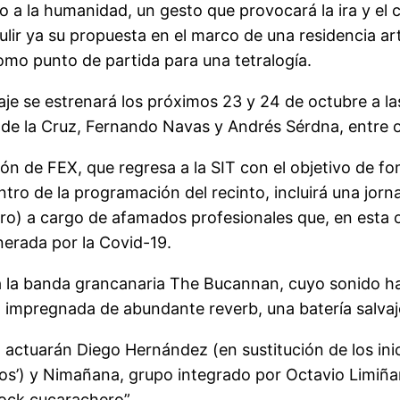
go a la humanidad, un gesto que provocará la ira y el
r ya su propuesta en el marco de una residencia artís
omo punto de partida para una tetralogía.
aje se estrenará los próximos 23 y 24 de octubre a l
de la Cruz, Fernando Navas y Andrés Sérdna, entre 
ión de FEX, que regresa a la SIT con el objetivo de fo
ntro de la programación del recinto, incluirá una jorn
ro) a cargo de afamados profesionales que, en esta o
generada por la Covid-19.
ará la banda grancanaria The Bucannan, cuyo sonido h
da impregnada de abundante reverb, una batería salva
as, actuarán Diego Hernández (en sustitución de los 
os’) y Nimañana, grupo integrado por Octavio Limiñana
ock cucarachero”.