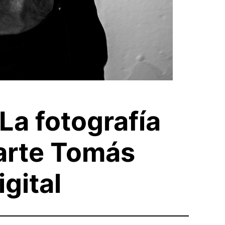
´La fotografía
arte Tomás
gital