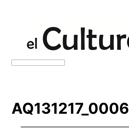
Saltar
al
contenido
Buscar
AQ131217_0006