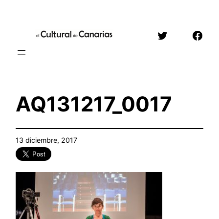
Saltar
al
Twitter
Face
contenido
AQ131217_0017
13 diciembre, 2017