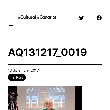
Saltar
al
Twitter
Face
contenido
AQ131217_0019
13 diciembre, 2017