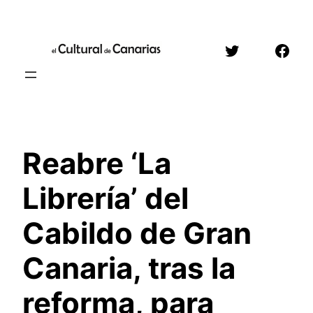
Saltar
al
Twitter
Face
contenido
Reabre ‘La
Librería’ del
Cabildo de Gran
Canaria, tras la
reforma, para