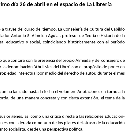
imo día 26 de abril en el espacio de La Librería
a través del curso del tiempo. La Consejería de Cultura del Cabildo
oriador Antonio S. Almeida Aguiar, profesor de Teoría e Historia de la
l educativo y social, coincidiendo históricamente con el período
acto que contará con la presencia del propio Almeida y del consejero de
jo la denominación ‘Abril Mes del Libro’ con el propósito de poner en
la propiedad intelectual por medio del derecho de autor, durante el mes
, que ha lanzado hasta la fecha el volumen ‘Anotaciones en torno a la
aborda, de una manera concreta y con cierta extensión, el tema de la
 orígenes, así como una crítica directa a las relaciones Educación-
ión es considerada como uno de los pilares del atraso de la educación
to socialista, desde una perspectiva política.