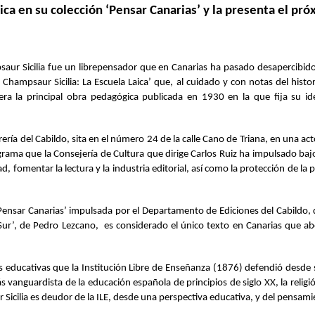
ica en su colección ‘Pensar Canarias’ y la presenta el próx
aur Sicilia fue un librepensador que en Canarias ha pasado desapercibido 
r Champsaur Sicilia: La Escuela Laica’ que, al cuidado y con notas del hist
 la principal obra pedagógica publicada en 1930 en la que fija su idea
Librería del Cabildo, sita en el número 24 de la calle Cano de Triana, en una 
programa que la Consejería de Cultura que dirige Carlos Ruiz ha impulsado ba
ad, fomentar la lectura y la industria editorial, así como la protección de 
ca ‘Pensar Canarias’ impulsada por el Departamento de Ediciones del Cabildo
del Sur’, de Pedro Lezcano, es considerado el único texto en Canarias que 
ducativas que la Institución Libre de Enseñanza (1876) defendió desde sus
 vanguardista de la educación española de principios de siglo XX, la relig
cilia es deudor de la ILE, desde una perspectiva educativa, y del pensamien