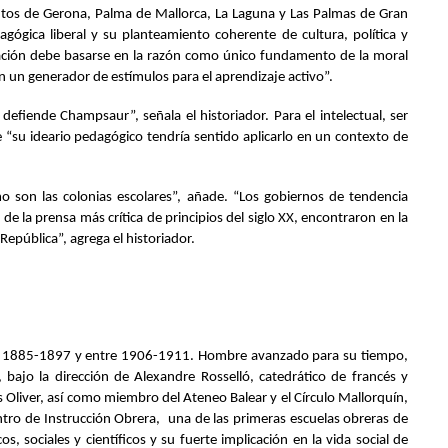
itutos de Gerona, Palma de Mallorca, La Laguna y Las Palmas de Gran
agógica liberal y su planteamiento coherente de cultura, política y
ucación debe basarse en la razón como único fundamento de la moral
en un generador de estímulos para el aprendizaje activo”.
fiende Champsaur”, señala el historiador. Para el intelectual, ser
 “su ideario pedagógico tendría sentido aplicarlo en un contexto de
o son las colonias escolares”, añade. “Los gobiernos de tendencia
 de la prensa más crítica de principios del siglo XX, encontraron en la
epública”, agrega el historiador.
ntre 1885-1897 y entre 1906-1911. Hombre avanzado para su tiempo,
 bajo la dirección de Alexandre Rosselló, catedrático de francés y
 Oliver, así como miembro del Ateneo Balear y el Círculo Mallorquín,
ntro de Instrucción Obrera, una de las primeras escuelas obreras de
 sociales y científicos y su fuerte implicación en la vida social de