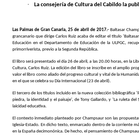
·
La consejería de Cultura del Cabildo la publ
Las Palmas de Gran Canaria, 25 de abril de 2017.-
Baltasar Champs
grancanario que dirige Carlos Ruiz acaba de editar el título ‘Baltasa
Educación en el Departamento de Educación de la ULPGC, recupera
primorriverista, previo a la Segunda República.
El libro será presentado el día 26 de abril, a las 20.00 horas, en la 
Cultura, Carlos Ruiz. La edición del libro se inscribe en el amplio 
valor el libro como aliado del progreso cultural y vital de la Humanid
en el que se celebra su Día Internacional (23 de abril).
El tercero de los títulos incluido en la nueva colección bibliográfi
piedra, la identidad y el paisaje’, de Tony Gallardo, y ‘La ruleta 
laicidad educativa.
El contexto inmediato planteado por Champsaur son las propuestas e
Iglesia-Estado. En dicho texto, enmarcado dentro de la corriente más
en la España decimonónica. De hecho, el pensamiento de Champsaur Si