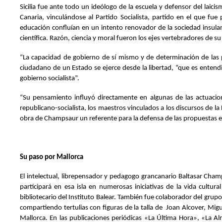
Sicilia fue ante todo un ideólogo de la escuela y defensor del lai
Canaria, vinculándose al Partido Socialista, partido en el que fue
educación confluían en un intento renovador de la sociedad insula
científica. Razón, ciencia y moral fueron los ejes vertebradores de s
“La capacidad de gobierno de sí mismo y de determinación de las p
ciudadano de un Estado se ejerce desde la libertad, “que es entend
gobierno socialista”.
“Su pensamiento influyó directamente en algunas de las actuacion
republicano-socialista, los maestros vinculados a los discursos de la 
obra de Champsaur un referente para la defensa de las propuestas ed
Su paso por Mallorca
El intelectual, librepensador y pedagogo grancanario Baltasar Ch
participará en esa isla en numerosas iniciativas de la vida cultu
bibliotecario del Instituto Balear. También fue colaborador del gru
compartiendo tertulias con figuras de la talla de Joan Alcover, Mi
Mallorca. En las publicaciones periódicas «La Última Hora», «La Alm