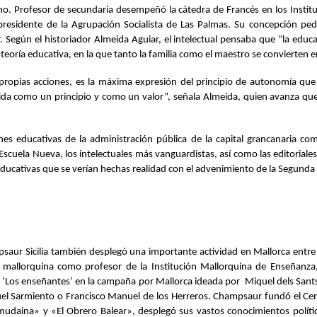
cismo. Profesor de secundaria desempeñó la cátedra de Francés en los Inst
 presidente de la Agrupación Socialista de Las Palmas. Su concepción ped
r. Según el historiador Almeida Aguiar, el intelectual pensaba que “la ed
u teoría educativa, en la que tanto la familia como el maestro se convierten 
ropias acciones, es la máxima expresión del principio de autonomía que de
ida como un principio y como un valor”, señala Almeida, quien avanza que
es educativas de la administración pública de la capital grancanaria com
Escuela Nueva, los intelectuales más vanguardistas, así como las editoriales
ucativas que se verían hechas realidad con el advenimiento de la Segunda R
ampsaur Sicilia también desplegó una importante actividad en Mallorca e
ral mallorquina como profesor de la Institución Mallorquina de Enseñanza,
po ‘Los enseñantes’ en la campaña por Mallorca ideada por Miquel dels Sants
guel Sarmiento o Francisco Manuel de los Herreros. Champsaur fundó el Ce
udaina» y «El Obrero Balear», desplegó sus vastos conocimientos políticos,