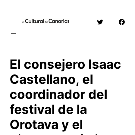
Saltar
al
Twitter
Face
contenido
El consejero Isaac
Castellano, el
coordinador del
festival de la
Orotava y el