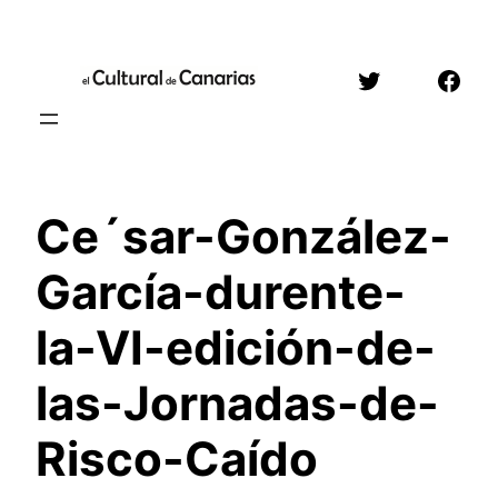
Saltar
al
Twitter
Face
contenido
Ce´sar-González-
García-durente-
la-VI-edición-de-
las-Jornadas-de-
Risco-Caído