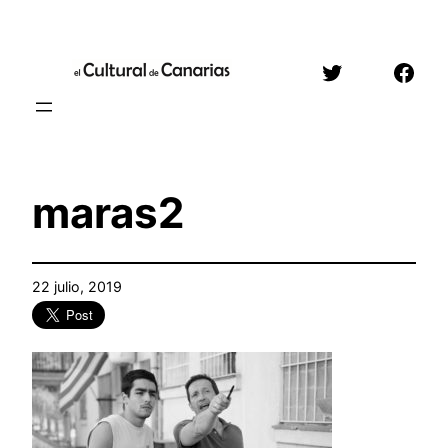
Saltar
al
Twitter
Face
contenido
maras2
22 julio, 2019