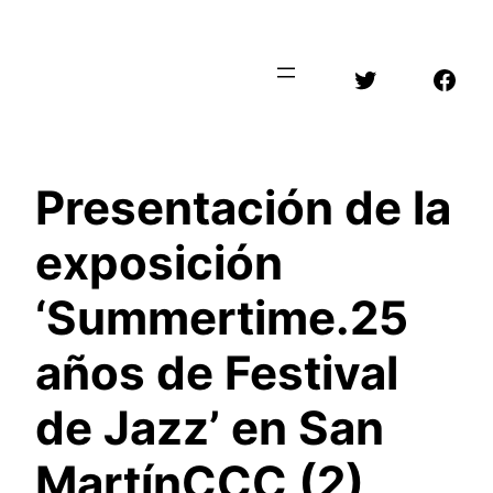
Saltar
al
Twitter
Face
contenido
Presentación de la
exposición
‘Summertime.25
años de Festival
de Jazz’ en San
MartínCCC (2)