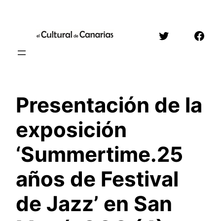
Saltar
al
Twitter
Face
contenido
Presentación de la
exposición
‘Summertime.25
años de Festival
de Jazz’ en San